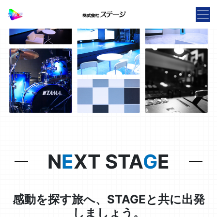
N
E
XT STA
G
E
感動を探す旅へ、STAGEと共に出発
しましょう。